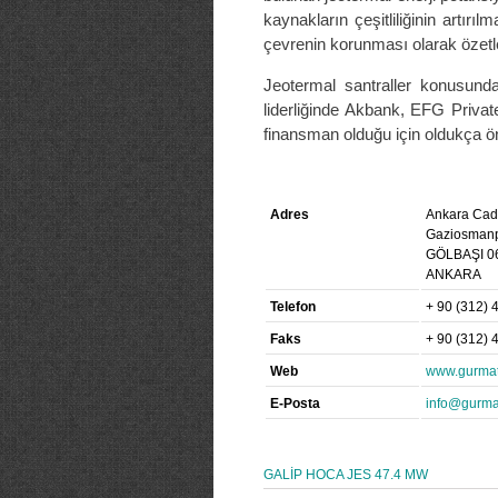
kaynakların çeşitliliğinin artırı
çevrenin korunması olarak özetle
Jeotermal santraller konusund
liderliğinde Akbank, EFG Privat
finansman olduğu için oldukça ön
Adres
Ankara Cad
Gaziosmanp
GÖLBAŞI 0
ANKARA
Telefon
+ 90 (312) 
Faks
+ 90 (312) 
Web
www.gurmat
E-Posta
info@gurmat
GALİP HOCA JES 47.4 MW