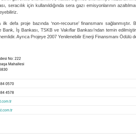
lması, seracılık için kullanıldığında sera gazı emisyonlarının azaltılma
yebiliriz.
a ilk defa proje bazında ‘non-recourse’ finansmanı sağlanmıştır
e Bank, İş Bankası, TSKB ve Vakıflar Bankası’ndan temin edilmişti
emlidir. Ayrıca Projeye 2007 Yenilenebilir Enerji Finansmanı Ödülü de 
desi No: 222
aşa Mahallesi
6830
484 0570
484 4578
.com.tr
.com.tr