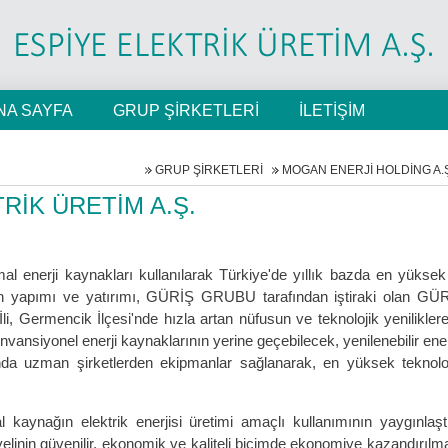
NA SAYFA
GRUP ŞİRKETLERİ
İLETİŞİM
GRUP ŞİRKETLERİ
MOGAN ENERJİ HOLDİNG A.
İK ÜRETİM A.Ş.
l enerji kaynakları kullanılarak Türkiye'de yıllık bazda en yüksek e
mizin yapımı ve yatırımı, GÜRİŞ GRUBU tarafından iştiraki ola
 İli, Germencik İlçesi'nde hızla artan nüfusun ve teknolojik yenilikler
onvansiyonel enerji kaynaklarının yerine geçebilecek, yenilenebilir ene
 uzman şirketlerden ekipmanlar sağlanarak, en yüksek teknoloji
al kaynağın elektrik enerjisi üretimi amaçlı kullanımının yaygınlaş
elinin güvenilir, ekonomik ve kaliteli biçimde ekonomiye kazandırılması