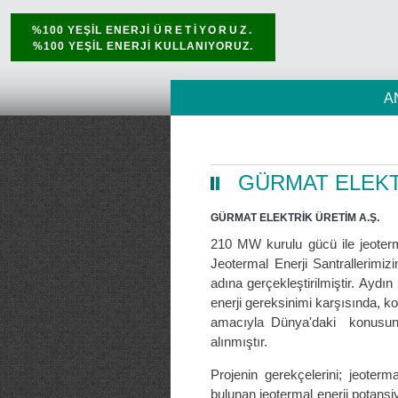
%100 YEŞİL ENERJİ
ÜRETİYORUZ.
%100 YEŞİL ENERJİ KULLANIYORUZ.
A
GÜRMAT ELEKTR
GÜRMAT ELEKTRİK ÜRETİM A.Ş.
210 MW kurulu gücü ile jeoterma
Jeotermal Enerji Santralleri
adına gerçekleştirilmiştir. Aydın
enerji gereksinimi karşısında, k
amacıyla Dünya'daki konusunda
alınmıştır.
Projenin gerekçelerini; jeoterm
bulunan jeotermal enerji potansiy