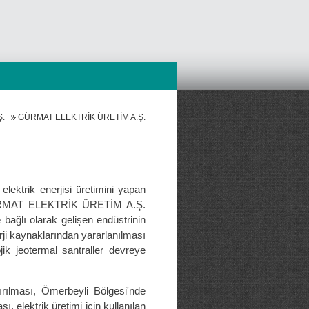
Ş.
GÜRMAT ELEKTRİK ÜRETİM A.Ş.
lektrik enerjisi üretimini yapan
n GÜRMAT ELEKTRİK ÜRETİM A.Ş.
e bağlı olarak gelişen endüstrinin
rji kaynaklarından yararlanılması
k jeotermal santraller devreye
tırılması, Ömerbeyli Bölgesi'nde
, elektrik üretimi için kullanılan