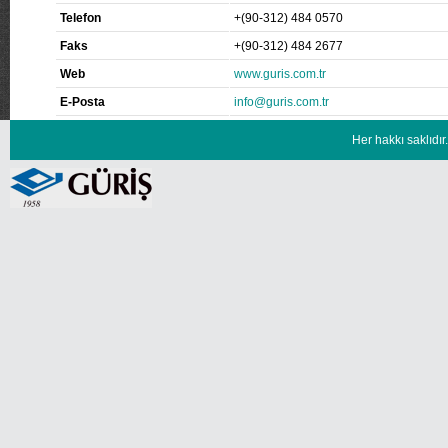
Telefon
+(90-312) 484 0570
Faks
+(90-312) 484 2677
Web
www.guris.com.tr
E-Posta
info@guris.com.tr
Her hakkı saklıd