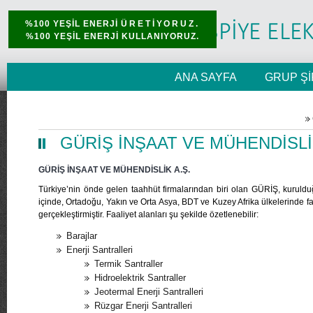
%100 YEŞİL ENERJİ
ÜRETİYORUZ.
%100 YEŞİL ENERJİ KULLANIYORUZ.
ANA SAYFA
GRUP Şİ
GÜRİŞ İNŞAAT VE MÜHENDİSLİK
GÜRİŞ İNŞAAT VE MÜHENDİSLİK A.Ş.
Türkiye’nin önde gelen taahhüt firmalarından biri olan GÜRİŞ, kurulduğ
içinde, Ortadoğu, Yakın ve Orta Asya, BDT ve Kuzey Afrika ülkelerinde f
gerçekleştirmiştir. Faaliyet alanları şu şekilde özetlenebilir:
Barajlar
Enerji Santralleri
Termik Santraller
Hidroelektrik Santraller
Jeotermal Enerji Santralleri
Rüzgar Enerji Santralleri